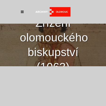
Zřízení
olomouckého
biskupství
(1063)