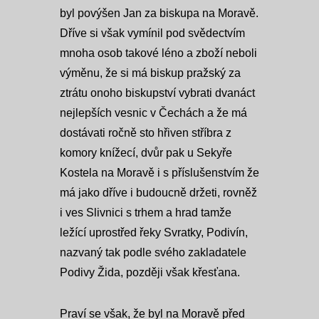
byl povýšen Jan za biskupa na Moravě.
Dříve si však vymínil pod svědectvím
mnoha osob takové léno a zboží neboli
výměnu, že si má biskup pražský za
ztrátu onoho biskupství vybrati dvanáct
nejlepších vesnic v Čechách a že má
dostávati ročně sto hřiven stříbra z
komory knížecí, dvůr pak u Sekyře
Kostela na Moravě i s příslušenstvím že
má jako dříve i budoucně držeti, rovněž
i ves Slivnici s trhem a hrad tamže
ležící uprostřed řeky Svratky, Podivín,
nazvaný tak podle svého zakladatele
Podivy Žida, později však křesťana.
Praví se však, že byl na Moravě před