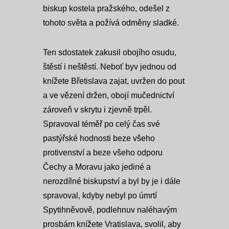
biskup kostela pražského, odešel z
tohoto světa a požívá odměny sladké.
Ten sdostatek zakusil obojího osudu,
štěstí i neštěstí. Neboť byv jednou od
knížete Břetislava zajat, uvržen do pout
a ve vězení držen, obojí mučednictví
zároveň v skrytu i zjevně trpěl.
Spravoval téměř po celý čas své
pastýřské hodnosti beze všeho
protivenství a beze všeho odporu
Čechy a Moravu jako jediné a
nerozdílné biskupství a byl by je i dále
spravoval, kdyby nebyl po úmrtí
Spytihněvově, podlehnuv naléhavým
prosbám knížete Vratislava, svolil, aby