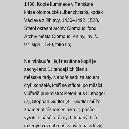
1430. Kopie iluminace v Památné
knize olomoucké (Liber civitatis, kodex
Václava z Jihlavy, 1430–1492, 1528,
Státní okresní archiv Olomouc, fond
Archiv města Olomouc, Knihy, inv. č.
97, sign. 1540, folio IIb).
Na miniatuře i její nástěnné kopii je
zachyceno 11 tehdejších členů
městské rady. Nahoře sedí za stolem
čtyři konšelé, kteří se střídali po měsíci
v úřadě purkmistra: Peterlinus Hufnagel
(2), Stephan Gürtler (4 – Gürtler může
znamenat též řemeslníka, tj. pasíře –
výrobce pásů a různých tepaných či
ražených ozdob našívaných na oděvy)