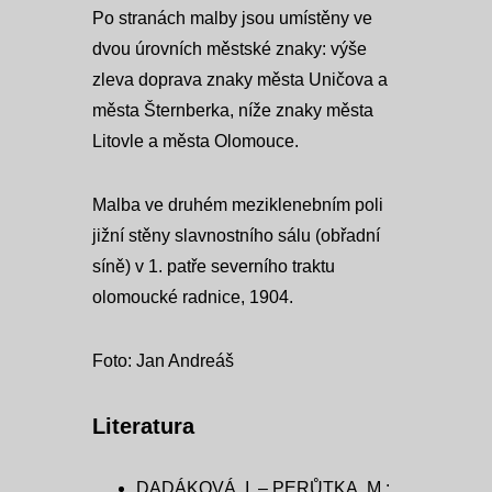
Po stranách malby jsou umístěny ve
dvou úrovních městské znaky: výše
zleva doprava znaky města Uničova a
města Šternberka, níže znaky města
Litovle a města Olomouce.
Malba ve druhém meziklenebním poli
jižní stěny slavnostního sálu (obřadní
síně) v 1. patře severního traktu
olomoucké radnice, 1904.
Foto: Jan Andreáš
Literatura
DADÁKOVÁ, I. – PERŮTKA, M.: