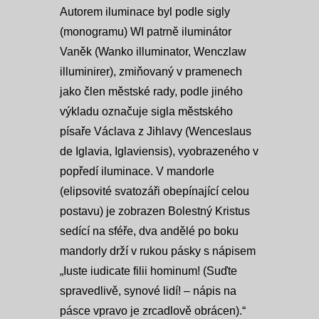
Autorem iluminace byl podle sigly
(monogramu) WI patrně iluminátor
Vaněk (Wanko illuminator, Wenczlaw
illuminirer), zmiňovaný v pramenech
jako člen městské rady, podle jiného
výkladu označuje sigla městského
písaře Václava z Jihlavy (Wenceslaus
de Iglavia, Iglaviensis), vyobrazeného v
popředí iluminace. V mandorle
(elipsovité svatozáři obepínající celou
postavu) je zobrazen Bolestný Kristus
sedící na sféře, dva andělé po boku
mandorly drží v rukou pásky s nápisem
„Iuste iudicate filii hominum! (Suďte
spravedlivě, synové lidí! – nápis na
pásce vpravo je zrcadlově obrácen).“