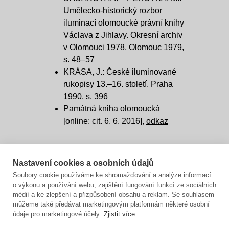
Umělecko-historický rozbor
iluminací olomoucké právní knihy
Václava z Jihlavy. Okresní archiv
v Olomouci 1978, Olomouc 1979,
s. 48–57
KRÁSA, J.: České iluminované
rukopisy 13.–16. století. Praha
1990, s. 396
Památná kniha olomoucká
[online: cit. 6. 6. 2016],
odkaz
Nastavení cookies a osobních údajů
Soubory cookie používáme ke shromažďování a analýze informací
o výkonu a používání webu, zajištění fungování funkcí ze sociálních
médií a ke zlepšení a přizpůsobení obsahu a reklam. Se souhlasem
můžeme také předávat marketingovým platformám některé osobní
údaje pro marketingové účely.
Zjistit více
Zdroje:
Archivní vademecum
|
Zemský