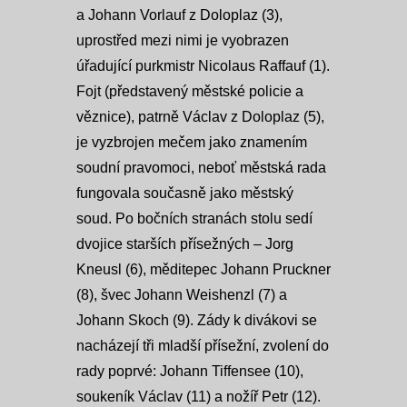
a Johann Vorlauf z Doloplaz (3),
uprostřed mezi nimi je vyobrazen
úřadující purkmistr Nicolaus Raffauf (1).
Fojt (představený městské policie a
věznice), patrně Václav z Doloplaz (5),
je vyzbrojen mečem jako znamením
soudní pravomoci, neboť městská rada
fungovala současně jako městský
soud. Po bočních stranách stolu sedí
dvojice starších přísežných – Jorg
Kneusl (6), měditepec Johann Pruckner
(8), švec Johann Weishenzl (7) a
Johann Skoch (9). Zády k divákovi se
nacházejí tři mladší přísežní, zvolení do
rady poprvé: Johann Tiffensee (10),
soukeník Václav (11) a nožíř Petr (12).