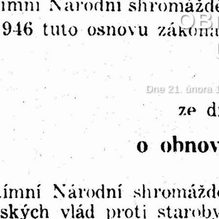
OB
Dne 21. února 