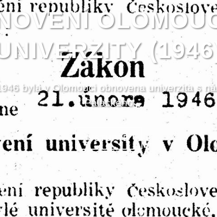
NOVENÍ OLOMOU
UNIVERZITY (1946
1946 byla v Olomouci obnovena univerzita s ná
Palackého
VSTUPTE