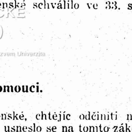
CKÉ
)
zvem Univerzita